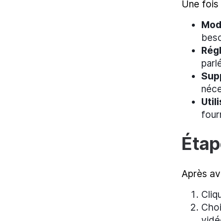
Une fois 
Modi
beso
Régl
parl
Supp
néces
Util
four
Étap
Après avo
Cliq
Choi
vidé