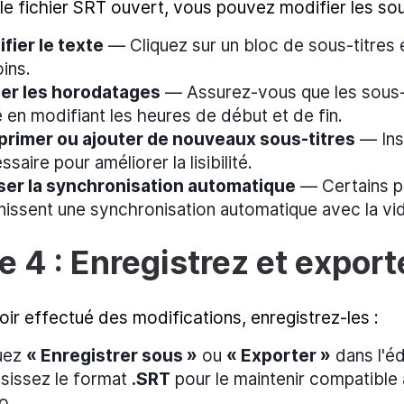
le fichier SRT ouvert, vous pouvez modifier les sous
fier le texte
— Cliquez sur un bloc de sous-titres 
ins.
er les horodatages
— Assurez-vous que les sous-
é en modifiant les heures de début et de fin.
rimer ou ajouter de nouveaux sous-titres
— Insé
saire pour améliorer la lisibilité.
iser la synchronisation automatique
— Certains p
nissent une synchronisation automatique avec la vi
e 4 : Enregistrez et export
ir effectué des modifications, enregistrez-les :
uez
« Enregistrer sous »
ou
« Exporter »
dans l'éd
sissez le format
.SRT
pour le maintenir compatible 
o.