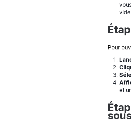
vous
vidé
Étap
Pour ouvr
Lanc
Cliq
Séle
Affi
et u
Étap
sous