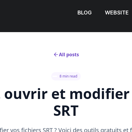
BLOG
WEBSITE
All posts
8 min read
uvrir et modifier 
SRT
r vos fichiers SRT ? Voici des outils gratuits et fa