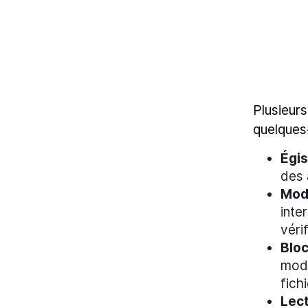
Plusieurs
quelques
Égi
des 
Modi
inte
véri
Blo
modi
fich
Lec