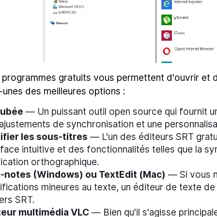
 programmes gratuits vous permettent d'ouvrir et d
-unes des meilleures options :
subée
— Un puissant outil open source qui fournit un
ajustements de synchronisation et une personnalisat
fier les sous-titres
— L'un des éditeurs SRT gratui
rface intuitive et des fonctionnalités telles que la s
fication orthographique.
c-notes (Windows) ou TextEdit (Mac)
— Si vous n
fications mineures au texte, un éditeur de texte de
iers SRT.
teur multimédia VLC
— Bien qu'il s'agisse principa