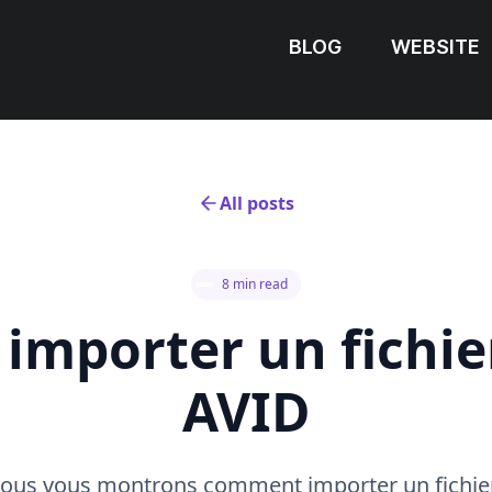
BLOG
WEBSITE
All posts
8 min read
mporter un fichie
AVID
, nous vous montrons comment importer un fichi