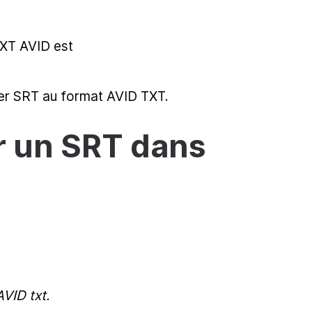
TXT AVID est
hier SRT au format AVID TXT.
r un SRT dans
AVID txt.