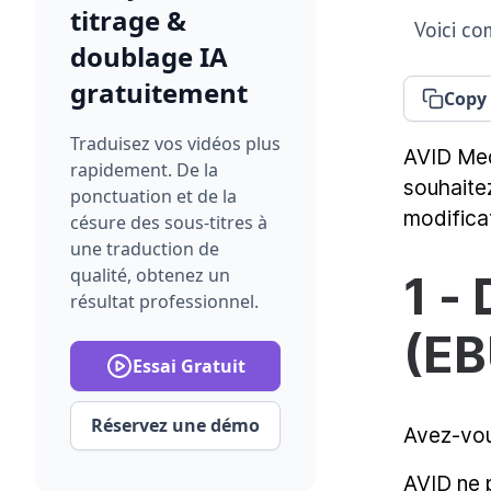
titrage &
Voici co
doublage IA
gratuitement
Copy 
Traduisez vos vidéos plus
AVID Med
rapidement. De la
souhaite
ponctuation et de la
modifica
césure des sous-titres à
une traduction de
qualité, obtenez un
1 -
résultat professionnel.
(EB
Essai Gratuit
Réservez une démo
Avez-vous
AVID ne 