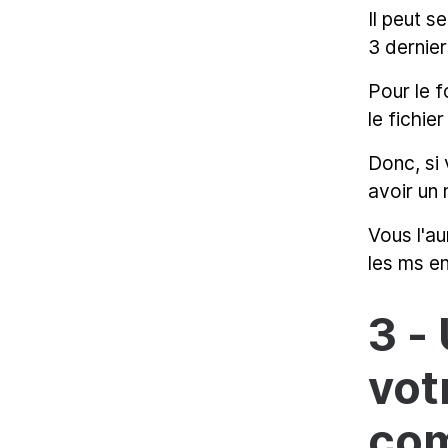
Il peut s
3 dernie
Pour le 
le fichie
Donc, si
avoir un 
Vous l'au
les ms en
3 -
vot
com