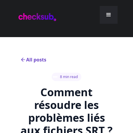
All posts
8 min read
Comment
résoudre les
problèmes liés
aux fichiers SRT ?