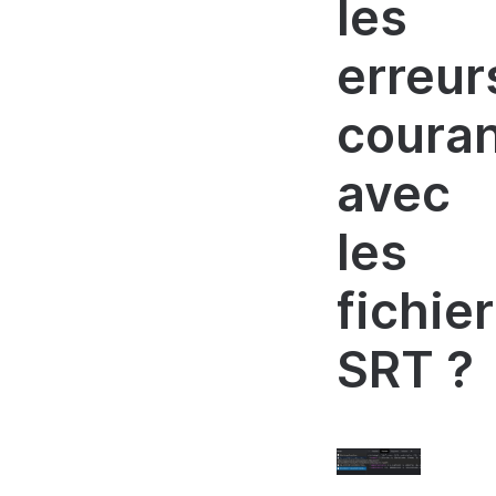
les
erreur
coura
avec
les
fichie
SRT ?