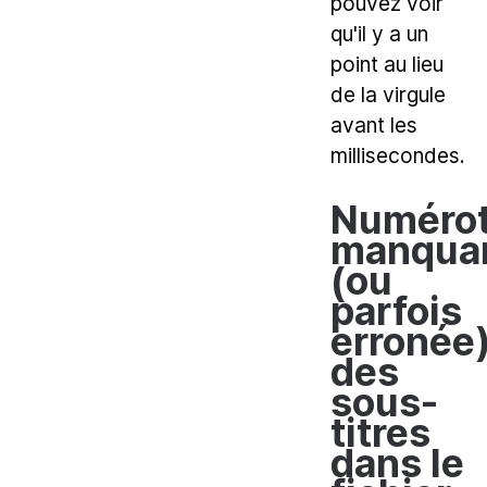
pouvez voir
qu'il y a un
point au lieu
de la virgule
avant les
millisecondes.
Numérot
manqua
(ou
parfois
erronée
des
sous-
titres
dans le