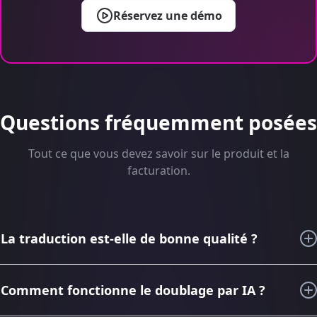
Réservez une démo
Questions fréquemment posées
Tout ce que vous devez savoir sur le produit et la
facturation.
La traduction est-elle de bonne qualité ?
Au cours des 6 dernières années, grâce à nos
connaissances en matière de sous-titrage et de traduction
Comment fonctionne le doublage par IA ?
audiovisuelle, nous avons imaginé, conçu et amélioré