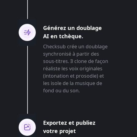
Générez un doublage
AI en tchèque.
Checksub crée un doublage
synchronisé à partir des
sous-titres. Il clone de façon
réaliste les voix originales
(intonation et prosodie) et
les isole de la musique de
fond ou du son.
Exportez et publiez
votre projet