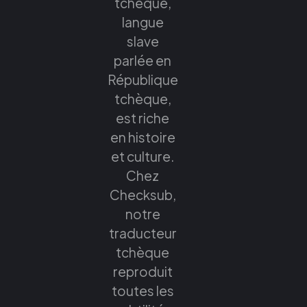
tchèque,
langue
slave
parlée en
République
tchèque,
est riche
en histoire
et culture.
Chez
Checksub,
notre
traducteur
tchèque
reproduit
toutes les