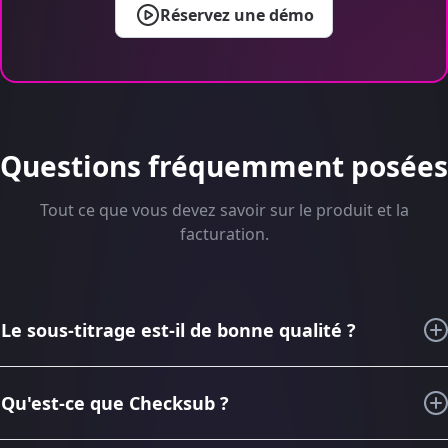
Réservez une démo
Questions fréquemment posées
Tout ce que vous devez savoir sur le produit et la
facturation.
Le sous-titrage est-il de bonne qualité ?
Au cours des 6 dernières années, grâce à nos
connaissances en matière de sous-titrage et de traduction
Qu'est-ce que Checksub ?
audiovisuelle, nous avons imaginé, conçu et amélioré