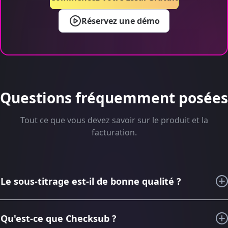
Réservez une démo
Questions fréquemment posées
Tout ce que vous devez savoir sur le produit et la
facturation.
Le sous-titrage est-il de bonne qualité ?
Au cours des 6 dernières années, grâce à nos
connaissances en matière de sous-titrage et de traduction
Qu'est-ce que Checksub ?