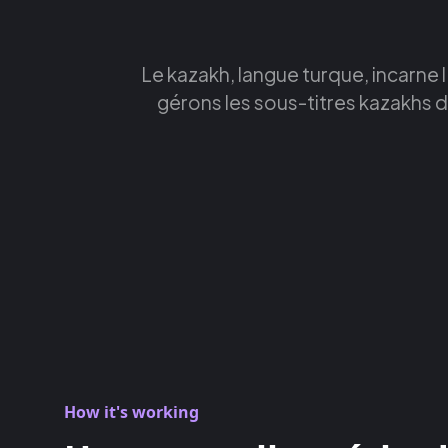
Le kazakh, langue turque, incarn
gérons les sous-titres kazakhs d
How it's working