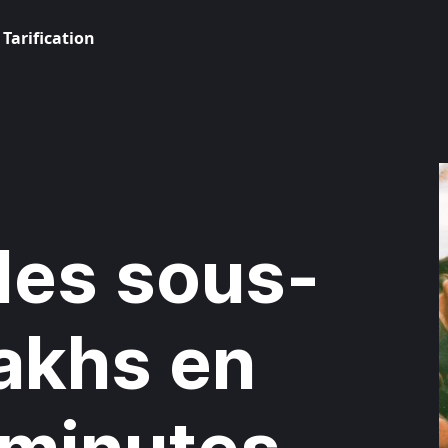
Tarification
des sous-
zakhs en