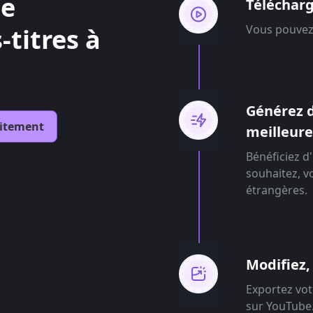
de
Télécharg
Vous pouvez 
-titres à
Générez d
itement
meilleure
Bénéficiez d'
souhaitez, v
étrangères.
Modifiez,
Exportez vot
sur YouTube.