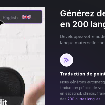
Générez de
en 200 lan
Développez votre audi
langue maternelle sans
Traduction de poin
Nous générons automati
traduction précise de vos
en espagnol, chinois, franç
des
200 autres langues.