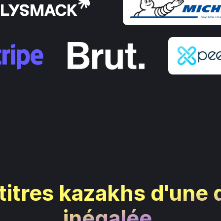
itres kazakhs d'une 
inégalée.