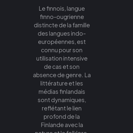
Le finnois, langue
finno-ougrienne
distincte de la famille
des langues indo-
européennes, est
connu pour son
utilisation intensive
de cas et son
absence de genre. La
littérature et les
médias finlandais
sont dynamiques,
reflétant le lien
profond de la
Finlande avec la
nature et le folklore.