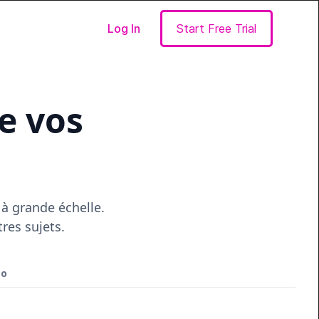
Log In
Start Free Trial
de vos
 à grande échelle.
res sujets.
éo