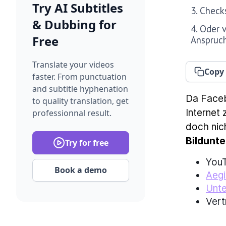
Try AI Subtitles
3. Check
& Dubbing for
4. Oder 
Free
Anspruc
Translate your videos
Copy 
faster. From punctuation
and subtitle hyphenation
Da Faceb
to quality translation, get
Internet 
professionnal result.
doch nich
Bildunte
Try for free
YouT
Book a demo
Aeg
Unt
Vert