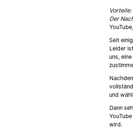
Vorteile:
Der Nach
YouTube, 
Seit eini
Leider i
uns, ein
zustimme
Nachdem 
vollstän
und wähl
Dann sehe
YouTube 
wird.