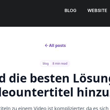
BLOG
WEBSITE
All posts
blog
8 min read
d die besten Lösu
deountertitel hinz
eln zu einem Video ist komplizierter, da es sich 