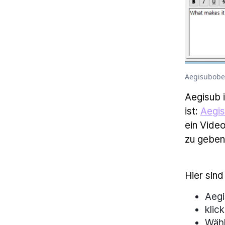
Aegisubobe
Aegisub 
ist:
Aegis
ein Video
zu geben
Hier sind
Aegi
klic
Wähl