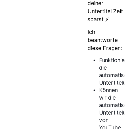
deiner
Untertitel Zeit
sparst ⚡
Ich
beantworte
diese Fragen:
Funktioniert
die
automatisc
Untertitelu
Können
wir die
automatisc
Untertitelu
von
YouTube