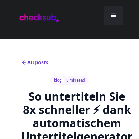
All posts
blog
8 min read
So untertiteln Sie
8x schneller ⚡️ dank
automatischem
Untertitelgenerator