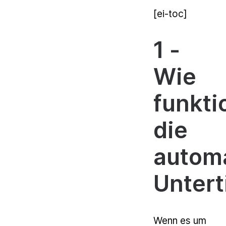
[ei-toc]
1 -
Wie
funkti
die
autom
Untert
Wenn es um