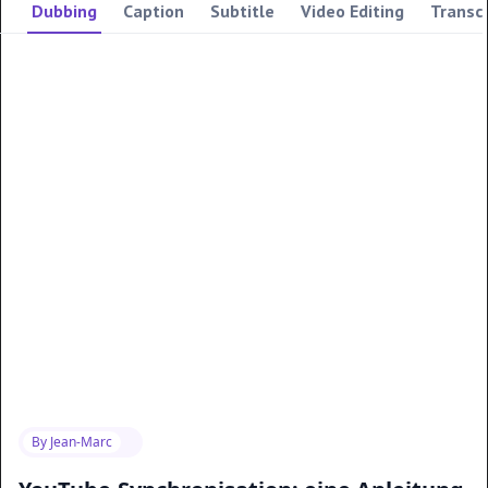
Dubbing
Caption
Subtitle
Video Editing
Transcr
By
Jean-Marc